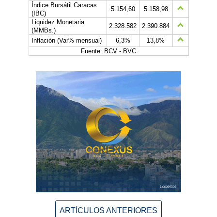
Índice Bursátil Caracas
5.154,60
5.158,98
(IBC)
Liquidez Monetaria
2.328.582
2.390.884
(MMBs.)
Inflación (Var% mensual)
6,3%
13,8%
Fuente: BCV - BVC
ARTÍCULOS ANTERIORES