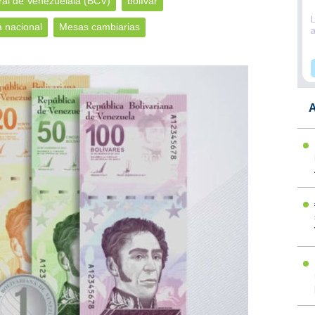
al de Venezuelala (BCV)
bolívar
 nacional
Mesas cambiarias
A