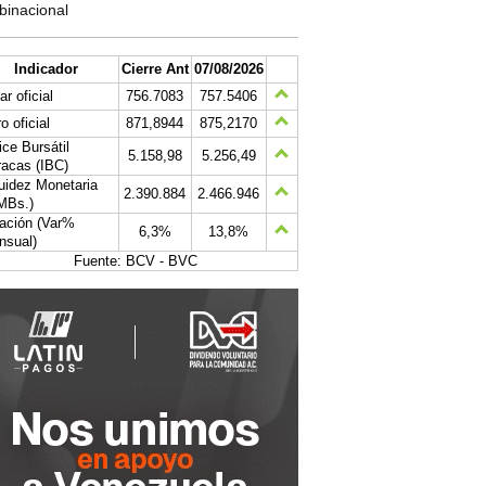
binacional
Indicador
Cierre Ant
07/08/2026
ar oficial
756.7083
757.5406
o oficial
871,8944
875,2170
ice Bursátil
5.158,98
5.256,49
acas (IBC)
uidez Monetaria
2.390.884
2.466.946
MBs.)
lación (Var%
6,3%
13,8%
nsual)
Fuente: BCV - BVC