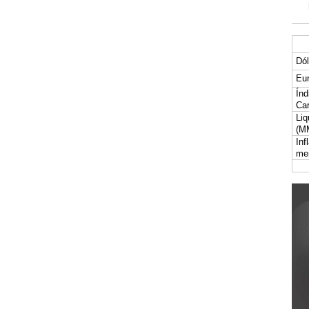
Dól
Eur
Índ
Car
Liq
(M
Inf
me