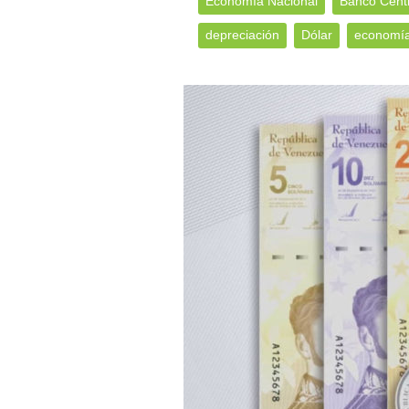
Economía Nacional
Banco Centr
depreciación
Dólar
economía