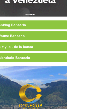
nking Bancario
forme Bancario
 + y lo - de la banca
lendario Bancario