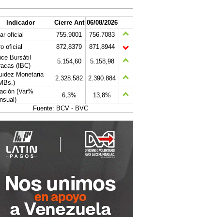
Indicador
Cierre Ant
06/08/2026
ar oficial
755.9001
756.7083
o oficial
872,8379
871,8944
ice Bursátil
5.154,60
5.158,98
acas (IBC)
uidez Monetaria
2.328.582
2.390.884
MBs.)
lación (Var%
6,3%
13,8%
nsual)
Fuente: BCV - BVC