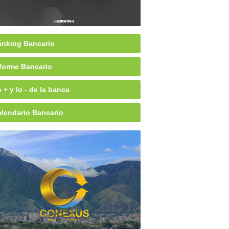
nking Bancario
forme Bancario
 + y lo - de la banca
lendario Bancario