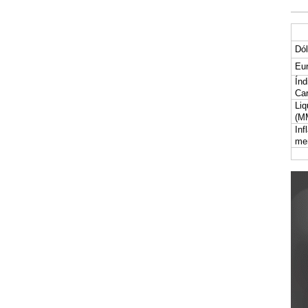
Dól
Eur
Índ
Car
Liq
(M
Inf
me