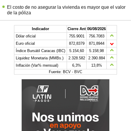
El costo de no asegurar la vivienda es mayor que el valor
de la póliza
Indicador
Cierre Ant
06/08/2026
Dólar oficial
755.9001
756.7083
Euro oficial
872,8379
871,8944
Índice Bursátil Caracas (IBC)
5.154,60
5.158,98
Liquidez Monetaria (MMBs.)
2.328.582
2.390.884
Inflación (Var% mensual)
6,3%
13,8%
Fuente: BCV - BVC