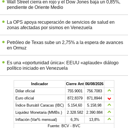
Wall Street cierra en rojo y el Dow Jones baja un 0,85%,
pendiente de Oriente Medio
La OPS apoya recuperación de servicios de salud en
zonas afectadas por sismos en Venezuela
Petróleo de Texas sube un 2,75% a la espera de avances
en Ormuz
Es una «oportunidad única»: EEUU «aplaude» diálogo
político iniciado en Venezuela
Indicador
Cierre Ant
06/08/2026
Dólar oficial
755.9001
756.7083
Euro oficial
872,8379
871,8944
Índice Bursátil Caracas (IBC)
5.154,60
5.158,98
Liquidez Monetaria (MMBs.)
2.328.582
2.390.884
Inflación (Var% mensual)
6,3%
13,8%
Fuente: BCV - BVC