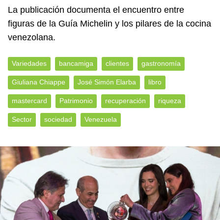
La publicación documenta el encuentro entre
figuras de la Guía Michelin y los pilares de la cocina
venezolana.
Variedades
bancamiga
clientes
gastronomía
Giuliana Chiappe
José Simón Elarba
libro
mastercard
Patrimonio
recuperación
riqueza
Sector
sociedad
Venezuela