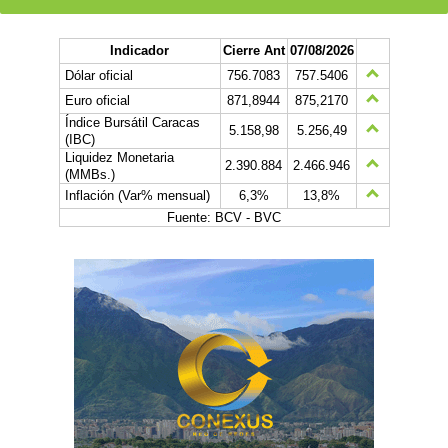
Indicador
Cierre Ant
07/08/2026
Dólar oficial
756.7083
757.5406
Euro oficial
871,8944
875,2170
Índice Bursátil Caracas
5.158,98
5.256,49
(IBC)
Liquidez Monetaria
2.390.884
2.466.946
(MMBs.)
Inflación (Var% mensual)
6,3%
13,8%
Fuente: BCV - BVC