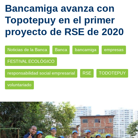
Bancamiga avanza con
Topotepuy en el primer
proyecto de RSE de 2020
Noticias de la Banca
Banca
bancamiga
empresas
FESTIVAL ECOLÓGICO
responsabilidad social empresarial
RSE
TODOTEPUY
voluntariado