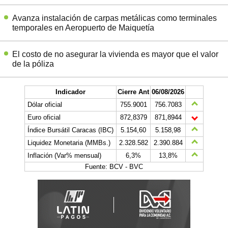
Avanza instalación de carpas metálicas como terminales
temporales en Aeropuerto de Maiquetía
El costo de no asegurar la vivienda es mayor que el valor
de la póliza
Indicador
Cierre Ant
06/08/2026
Dólar oficial
755.9001
756.7083
Euro oficial
872,8379
871,8944
Índice Bursátil Caracas (IBC)
5.154,60
5.158,98
Liquidez Monetaria (MMBs.)
2.328.582
2.390.884
Inflación (Var% mensual)
6,3%
13,8%
Fuente: BCV - BVC