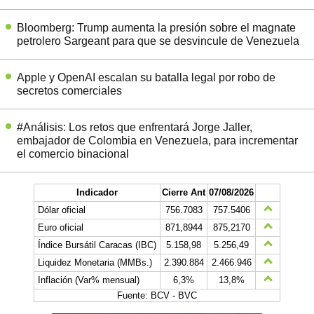
Bloomberg: Trump aumenta la presión sobre el magnate
petrolero Sargeant para que se desvincule de Venezuela
Apple y OpenAI escalan su batalla legal por robo de
secretos comerciales
#Análisis: Los retos que enfrentará Jorge Jaller,
embajador de Colombia en Venezuela, para incrementar
el comercio binacional
Indicador
Cierre Ant
07/08/2026
Dólar oficial
756.7083
757.5406
Euro oficial
871,8944
875,2170
Índice Bursátil Caracas (IBC)
5.158,98
5.256,49
Liquidez Monetaria (MMBs.)
2.390.884
2.466.946
Inflación (Var% mensual)
6,3%
13,8%
Fuente: BCV - BVC