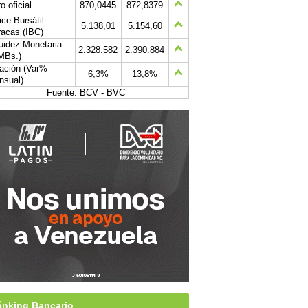
o oficial
870,0445
872,8379
ice Bursátil
5.138,01
5.154,60
acas (IBC)
uidez Monetaria
2.328.582
2.390.884
MBs.)
lación (Var%
6,3%
13,8%
nsual)
Fuente: BCV - BVC
nking Bancario