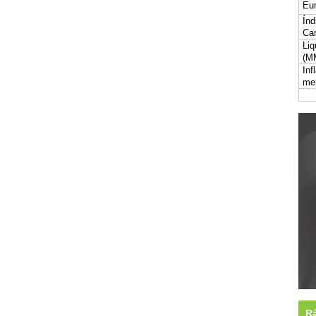
Eur
Índ
Car
Liq
(M
Inf
me
Rá