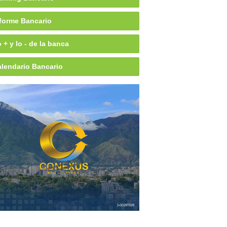
forme Bancario
 + y lo - de la banca
lendario Bancario