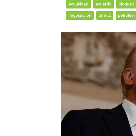
Actualidad
acuerdo
bloqueo
negociación
ormuz
petróleo