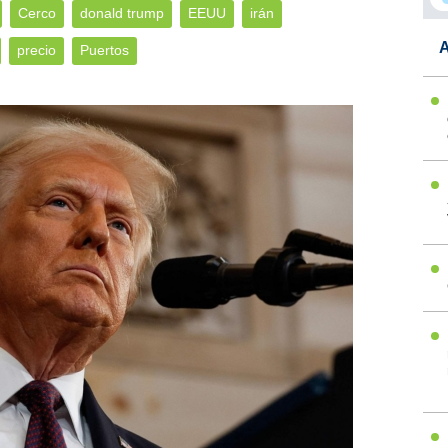
Cerco
donald trump
EEUU
irán
A
precio
Puertos