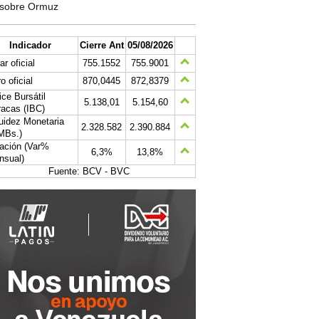
sobre Ormuz
Indicador
Cierre Ant
05/08/2026
ar oficial
755.1552
755.9001
o oficial
870,0445
872,8379
ice Bursátil
5.138,01
5.154,60
acas (IBC)
uidez Monetaria
2.328.582
2.390.884
MBs.)
lación (Var%
6,3%
13,8%
nsual)
Fuente: BCV - BVC