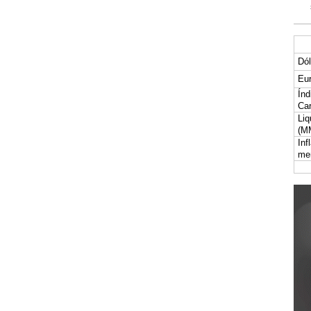
Dól
Eur
Índ
Car
Liq
(M
Inf
me