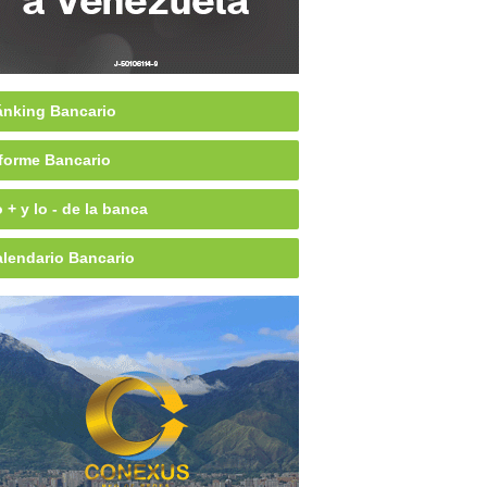
nking Bancario
forme Bancario
 + y lo - de la banca
lendario Bancario