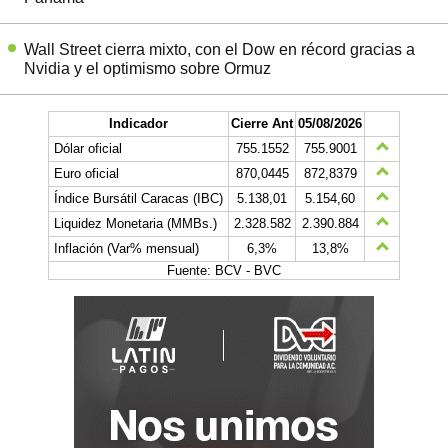
Wall Street cierra mixto, con el Dow en récord gracias a
Nvidia y el optimismo sobre Ormuz
Indicador
Cierre Ant
05/08/2026
Dólar oficial
755.1552
755.9001
Euro oficial
870,0445
872,8379
Índice Bursátil Caracas (IBC)
5.138,01
5.154,60
Liquidez Monetaria (MMBs.)
2.328.582
2.390.884
Inflación (Var% mensual)
6,3%
13,8%
Fuente: BCV - BVC