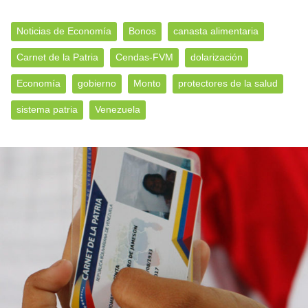
Noticias de Economía
Bonos
canasta alimentaria
Carnet de la Patria
Cendas-FVM
dolarización
Economía
gobierno
Monto
protectores de la salud
sistema patria
Venezuela