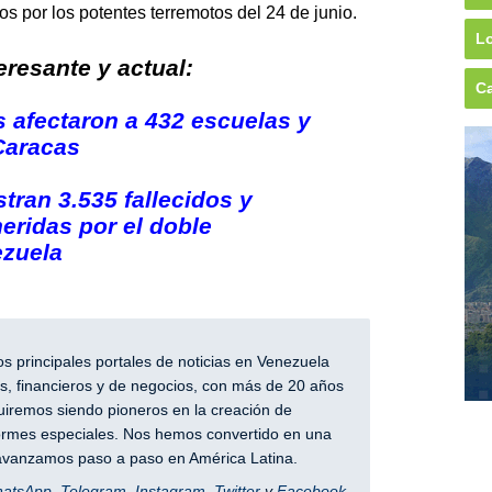
 por los potentes terremotos del 24 de junio.
Lo
resante y actual:
Ca
s afectaron a 432 escuelas y
Caracas
tran 3.535 fallecidos y
eridas por el doble
ezuela
 principales portales de noticias en Venezuela
, financieros y de negocios, con más de 20 años
iremos siendo pioneros en la creación de
nformes especiales. Nos hemos convertido en una
y avanzamos paso a paso en América Latina.
hatsApp
,
Telegram
,
Instagram
,
Twitter
y
Facebook