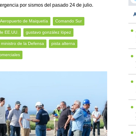
ergencia por sismos del pasado 24 de julio.
A
Aeropuerto de Maiquetía
Comando Sur
de EE.UU.
gustavo gonzález lópez
ministro de la Defensa
pista alterna
omerciales