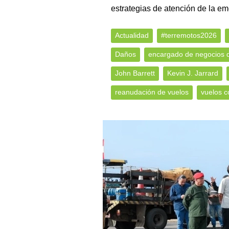
estrategias de atención de la em
Actualidad
#terremotos2026
Daños
encargado de negocios 
John Barrett
Kevin J. Jarrard
reanudación de vuelos
vuelos c