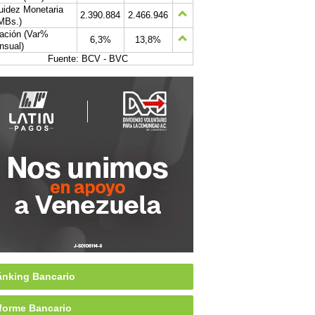
uidez Monetaria
2.390.884
2.466.946
MBs.)
lación (Var%
6,3%
13,8%
nsual)
Fuente: BCV - BVC
nking Bancario
forme Bancario