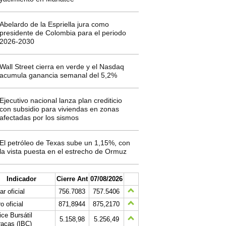
Abelardo de la Espriella jura como
presidente de Colombia para el periodo
2026-2030
Wall Street cierra en verde y el Nasdaq
acumula ganancia semanal del 5,2%
Ejecutivo nacional lanza plan crediticio
con subsidio para viviendas en zonas
afectadas por los sismos
El petróleo de Texas sube un 1,15%, con
la vista puesta en el estrecho de Ormuz
Indicador
Cierre Ant
07/08/2026
ar oficial
756.7083
757.5406
o oficial
871,8944
875,2170
ice Bursátil
5.158,98
5.256,49
acas (IBC)