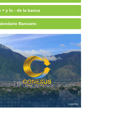
 + y lo - de la banca
lendario Bancario