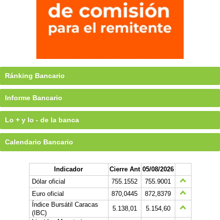
Ránking Bancario
Informe Bancario
Lo + y lo - de la banca
Calendario Bancario
Indicador
Cierre Ant
05/08/2026
Dólar oficial
755.1552
755.9001
Euro oficial
870,0445
872,8379
Índice Bursátil Caracas
5.138,01
5.154,60
(IBC)