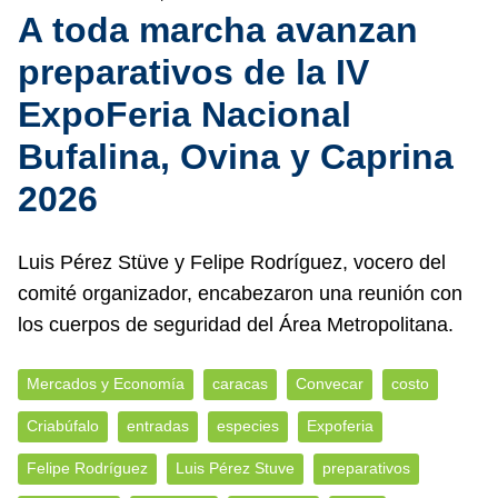
A toda marcha avanzan
preparativos de la IV
ExpoFeria Nacional
Bufalina, Ovina y Caprina
2026
Luis Pérez Stüve y Felipe Rodríguez, vocero del
comité organizador, encabezaron una reunión con
los cuerpos de seguridad del Área Metropolitana.
Mercados y Economía
caracas
Convecar
costo
Criabúfalo
entradas
especies
Expoferia
Felipe Rodríguez
Luis Pérez Stuve
preparativos