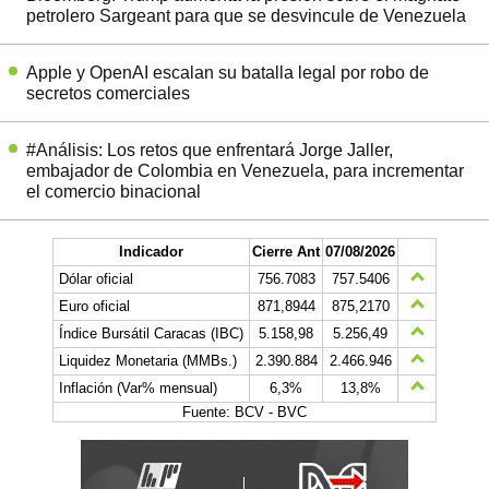
petrolero Sargeant para que se desvincule de Venezuela
Apple y OpenAI escalan su batalla legal por robo de
secretos comerciales
#Análisis: Los retos que enfrentará Jorge Jaller,
embajador de Colombia en Venezuela, para incrementar
el comercio binacional
Indicador
Cierre Ant
07/08/2026
Dólar oficial
756.7083
757.5406
Euro oficial
871,8944
875,2170
Índice Bursátil Caracas (IBC)
5.158,98
5.256,49
Liquidez Monetaria (MMBs.)
2.390.884
2.466.946
Inflación (Var% mensual)
6,3%
13,8%
Fuente: BCV - BVC