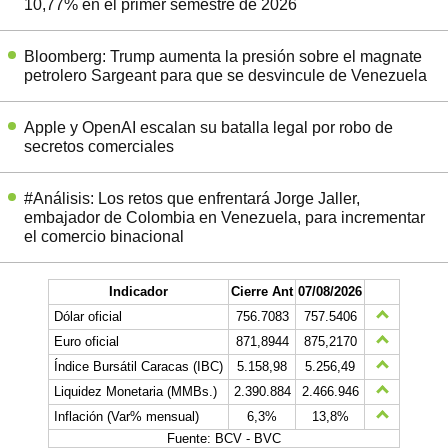
10,77% en el primer semestre de 2026
Bloomberg: Trump aumenta la presión sobre el magnate
petrolero Sargeant para que se desvincule de Venezuela
Apple y OpenAI escalan su batalla legal por robo de
secretos comerciales
#Análisis: Los retos que enfrentará Jorge Jaller,
embajador de Colombia en Venezuela, para incrementar
el comercio binacional
Indicador
Cierre Ant
07/08/2026
Dólar oficial
756.7083
757.5406
Euro oficial
871,8944
875,2170
Índice Bursátil Caracas (IBC)
5.158,98
5.256,49
Liquidez Monetaria (MMBs.)
2.390.884
2.466.946
Inflación (Var% mensual)
6,3%
13,8%
Fuente: BCV - BVC