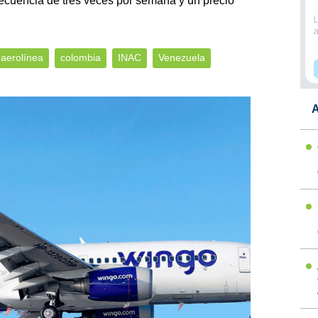
recuencia de tres veces por semana y un precio
.
aerolínea
colombia
INAC
Venezuela
A