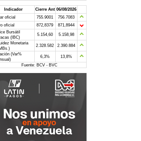
Indicador
Cierre Ant
06/08/2026
ar oficial
755.9001
756.7083
o oficial
872,8379
871,8944
ice Bursátil
5.154,60
5.158,98
acas (IBC)
uidez Monetaria
2.328.582
2.390.884
MBs.)
lación (Var%
6,3%
13,8%
nsual)
Fuente: BCV - BVC