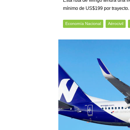
Esta ruta de Wingo tendrá una f
mínimo de US$199 por trayecto
Economía Nacional
Aérocivil