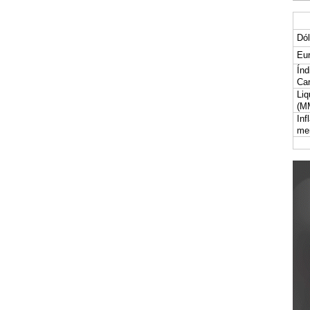
Dól
Eur
Índ
Car
Liq
(M
Inf
me