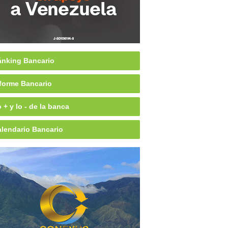
nking Bancario
forme Bancario
 + y lo - de la banca
lendario Bancario