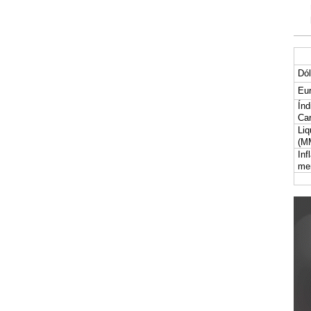
Dól
Eur
Índ
Car
Liq
(M
Inf
me