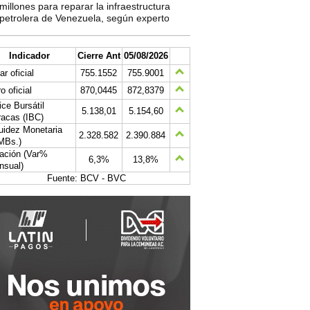
millones para reparar la infraestructura
petrolera de Venezuela, según experto
Indicador
Cierre Ant
05/08/2026
ar oficial
755.1552
755.9001
o oficial
870,0445
872,8379
ice Bursátil
5.138,01
5.154,60
acas (IBC)
uidez Monetaria
2.328.582
2.390.884
MBs.)
lación (Var%
6,3%
13,8%
nsual)
Fuente: BCV - BVC