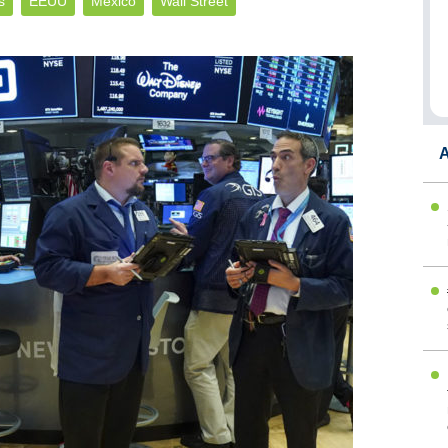
s
EEUU
Mexico
Wall Street
A