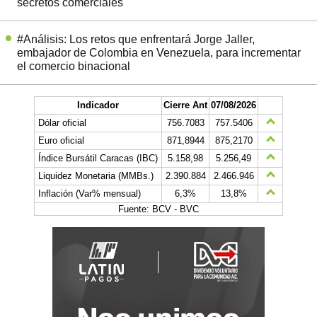
secretos comerciales
#Análisis: Los retos que enfrentará Jorge Jaller,
embajador de Colombia en Venezuela, para incrementar
el comercio binacional
Indicador
Cierre Ant
07/08/2026
Dólar oficial
756.7083
757.5406
Euro oficial
871,8944
875,2170
Índice Bursátil Caracas (IBC)
5.158,98
5.256,49
Liquidez Monetaria (MMBs.)
2.390.884
2.466.946
Inflación (Var% mensual)
6,3%
13,8%
Fuente: BCV - BVC