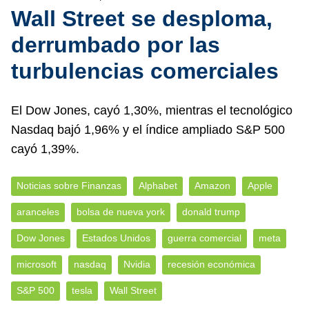
Wall Street se desploma,
derrumbado por las
turbulencias comerciales
El Dow Jones, cayó 1,30%, mientras el tecnológico
Nasdaq bajó 1,96% y el índice ampliado S&P 500
cayó 1,39%.
Noticias sobre Finanzas
Alphabet
Amazon
Apple
aranceles
bolsa de nueva york
donald trump
Dow Jones
Estados Unidos
guerra comercial
meta
microsoft
nasdaq
Nvidia
recesión económica
S&P 500
tesla
Wall Street