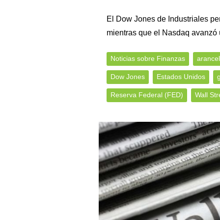
El Dow Jones de Industriales pe
mientras que el Nasdaq avanzó 
Noticias sobre Finanzas
arance
Dow Jones
Estados Unidos
Reserva Federal (FED)
Wall Str