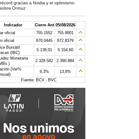
récord gracias a Nvidia y el optimismo
sobre Ormuz
Indicador
Cierre Ant
05/08/2026
ar oficial
755.1552
755.9001
o oficial
870,0445
872,8379
ice Bursátil
5.138,01
5.154,60
acas (IBC)
uidez Monetaria
2.328.582
2.390.884
MBs.)
lación (Var%
6,3%
13,8%
nsual)
Fuente: BCV - BVC