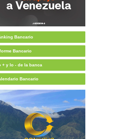
nking Bancario
forme Bancario
 + y lo - de la banca
lendario Bancario