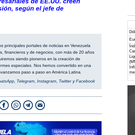
resariales de EE.UU. creen
ión, según el jefe de
Dól
Eur
 principales portales de noticias en Venezuela
Índ
Car
, financieros y de negocios, con más de 20 años
Liq
iremos siendo pioneros en la creación de
(M
nformes especiales. Nos hemos convertido en una
Inf
y avanzamos paso a paso en América Latina.
me
hatsApp
,
Telegram
,
Instagram
,
Twitter
y
Facebook