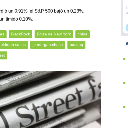
rdió un 0,91%, el S&P 500 bajó un 0,23%,
un tímido 0,10%.
les
BlackRock
Bolsa de New York
china
A
goldman sachs
jp morgan chase
nasdaq
eet