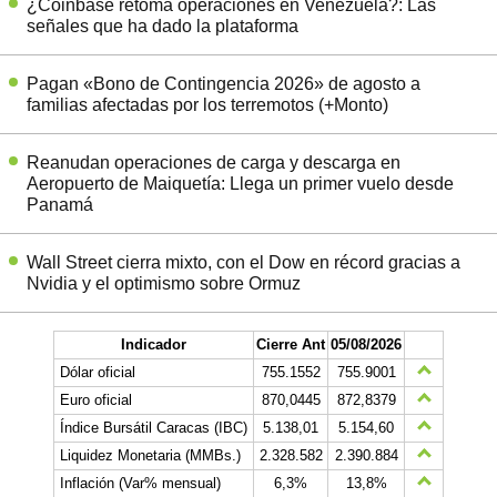
¿Coinbase retoma operaciones en Venezuela?: Las
señales que ha dado la plataforma
Pagan «Bono de Contingencia 2026» de agosto a
familias afectadas por los terremotos (+Monto)
Reanudan operaciones de carga y descarga en
Aeropuerto de Maiquetía: Llega un primer vuelo desde
Panamá
Wall Street cierra mixto, con el Dow en récord gracias a
Nvidia y el optimismo sobre Ormuz
Indicador
Cierre Ant
05/08/2026
Dólar oficial
755.1552
755.9001
Euro oficial
870,0445
872,8379
Índice Bursátil Caracas (IBC)
5.138,01
5.154,60
Liquidez Monetaria (MMBs.)
2.328.582
2.390.884
Inflación (Var% mensual)
6,3%
13,8%