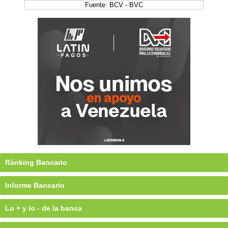
Fuente: BCV - BVC
Ránking Bancario
Informe Bancario
Lo + y lo - de la banca