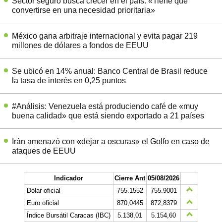
Sector seguro busca crecer en el país: «Tiene que
convertirse en una necesidad prioritaria»
México gana arbitraje internacional y evita pagar 219
millones de dólares a fondos de EEUU
Se ubicó en 14% anual: Banco Central de Brasil reduce
la tasa de interés en 0,25 puntos
#Análisis: Venezuela está produciendo café de «muy
buena calidad» que está siendo exportado a 21 países
Irán amenazó con «dejar a oscuras» el Golfo en caso de
ataques de EEUU
Indicador
Cierre Ant
05/08/2026
Dólar oficial
755.1552
755.9001
Euro oficial
870,0445
872,8379
Índice Bursátil Caracas (IBC)
5.138,01
5.154,60