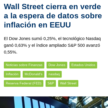
Wall Street cierra en verde
a la espera de datos sobre
inflación en EEUU
El Dow Jones sumó 0,25%, el tecnológico Nasdaq
ganó 0,63% y el índice ampliado S&P 500 avanzó
0,55%.
Noticias sobre Finanzas
Dow Jones
Estados Unidos
Inflación
McDonald's
nasdaq
Reserva Federal (FED)
S&P
Wall Street