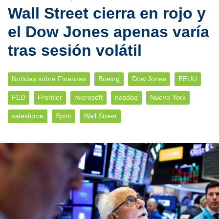
Wall Street cierra en rojo y
el Dow Jones apenas varía
tras sesión volátil
Noticias sobre Finanzas
Boeing
Dow Jones
EEUU
FED
Frontier
microsoft
nasdaq
Nueva York
salesforce
Spirit
Wall Street