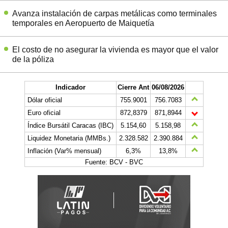
Avanza instalación de carpas metálicas como terminales
temporales en Aeropuerto de Maiquetía
El costo de no asegurar la vivienda es mayor que el valor
de la póliza
Indicador
Cierre Ant
06/08/2026
Dólar oficial
755.9001
756.7083
Euro oficial
872,8379
871,8944
Índice Bursátil Caracas (IBC)
5.154,60
5.158,98
Liquidez Monetaria (MMBs.)
2.328.582
2.390.884
Inflación (Var% mensual)
6,3%
13,8%
Fuente: BCV - BVC