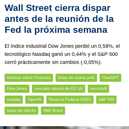
Wall Street cierra dispar
antes de la reunión de la
Fed la próxima semana
El índice industrial Dow Jones perdió un 0,59%, el
tecnológico Nasdaq ganó un 0,44% y el S&P 500
cerró prácticamente sin cambios (-0,05%).
Noticias sobre Finanzas
bolsa de nueva york
ChatGPT
Dow Jones
mercado laboral de EE.UU
microsoft
nasdaq
OpenAI
Reserva Federal (FED)
S&P 500
tasas de interés
Wall Street