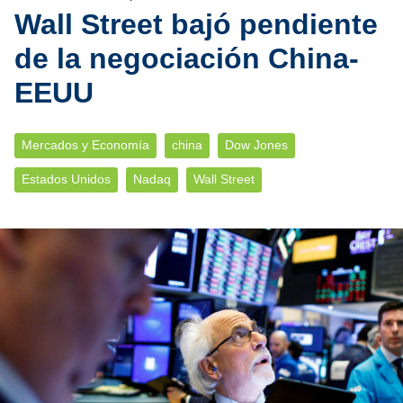
Wall Street bajó pendiente
de la negociación China-
EEUU
Mercados y Economía
china
Dow Jones
Estados Unidos
Nadaq
Wall Street