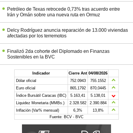
Petróleo de Texas retrocede 0,73% tras acuerdo entre
Irán y Omán sobre una nueva ruta en Ormuz
Delcy Rodríguez anuncia reparación de 13.000 viviendas
afectadas por los terremotos
Finalizó 2da cohorte del Diplomado en Finanzas
Sostenibles en la BVC
Indicador
Cierre Ant
04/08/2026
Dólar oficial
752.0943
755.1552
Euro oficial
865,1792
870,0445
Índice Bursátil Caracas (IBC)
5.163,41
5.138,01
Liquidez Monetaria (MMBs.)
2.328.582
2.390.884
Inflación (Var% mensual)
6,3%
13,8%
Fuente: BCV - BVC