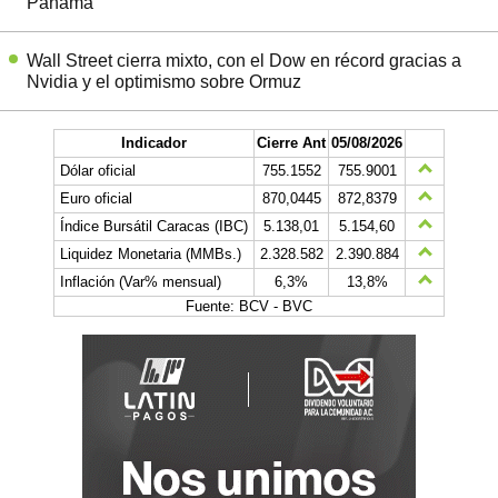
Panamá
Wall Street cierra mixto, con el Dow en récord gracias a
Nvidia y el optimismo sobre Ormuz
Indicador
Cierre Ant
05/08/2026
Dólar oficial
755.1552
755.9001
Euro oficial
870,0445
872,8379
Índice Bursátil Caracas (IBC)
5.138,01
5.154,60
Liquidez Monetaria (MMBs.)
2.328.582
2.390.884
Inflación (Var% mensual)
6,3%
13,8%
Fuente: BCV - BVC