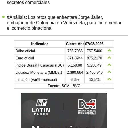
secretos comerciales
#Análisis: Los retos que enfrentará Jorge Jaller,
embajador de Colombia en Venezuela, para incrementar
el comercio binacional
Indicador
Cierre Ant
07/08/2026
Dólar oficial
756.7083
757.5406
Euro oficial
871,8944
875,2170
Índice Bursátil Caracas (IBC)
5.158,98
5.256,49
Liquidez Monetaria (MMBs.)
2.390.884
2.466.946
Inflación (Var% mensual)
6,3%
13,8%
Fuente: BCV - BVC