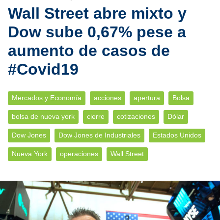
Wall Street abre mixto y
Dow sube 0,67% pese a
aumento de casos de
#Covid19
Mercados y Economía
acciones
apertura
Bolsa
bolsa de nueva york
cierre
cotizaciones
Dólar
Dow Jones
Dow Jones de Industriales
Estados Unidos
Nueva York
operaciones
Wall Street