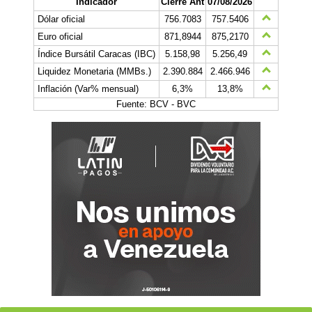
Indicador
Cierre Ant
07/08/2026
Dólar oficial
756.7083
757.5406
Euro oficial
871,8944
875,2170
Índice Bursátil Caracas (IBC)
5.158,98
5.256,49
Liquidez Monetaria (MMBs.)
2.390.884
2.466.946
Inflación (Var% mensual)
6,3%
13,8%
Fuente: BCV - BVC