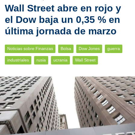
Wall Street abre en rojo y
el Dow baja un 0,35 % en
última jornada de marzo
Noticias sobre Finanzas
Bolsa
Dow Jones
guerra
industriales
rusia
ucrania
Wall Street