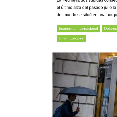
La Fed lleva dos subidas consecu
el último alza del pasado julio l
del mundo se situó en una horquil
Economía Internacional
Dólares
Union Europea