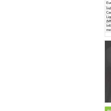
Eur
Índ
Car
Liq
(M
Inf
me