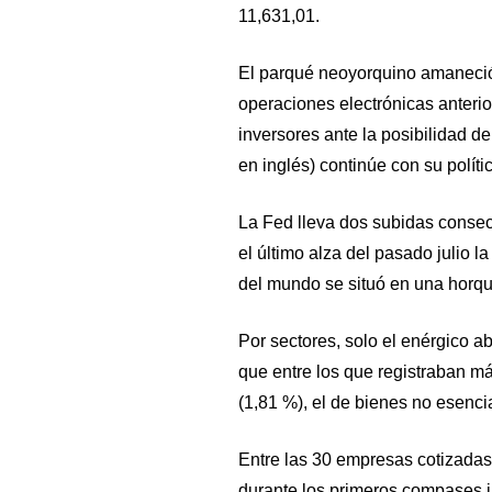
11,631,01.
El parqué neoyorquino amaneció 
operaciones electrónicas anterio
inversores ante la posibilidad 
en inglés) continúe con su políti
La Fed lleva dos subidas consecu
el último alza del pasado julio l
del mundo se situó en una horquil
Por sectores, solo el enérgico a
que entre los que registraban má
(1,81 %), el de bienes no esencia
Entre las 30 empresas cotizada
durante los primeros compases i