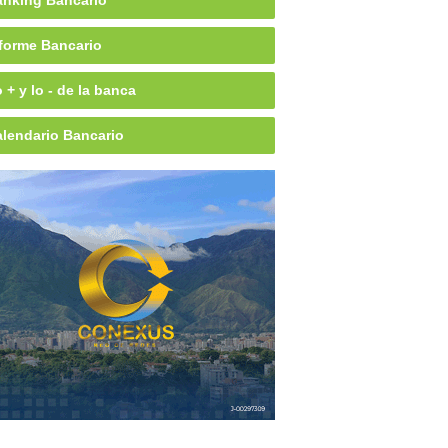
nking Bancario
forme Bancario
 + y lo - de la banca
lendario Bancario