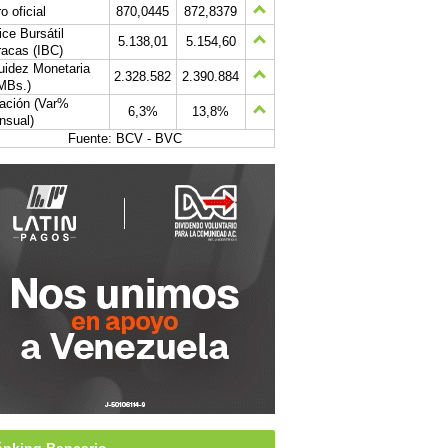
o oficial
870,0445
872,8379
ice Bursátil
5.138,01
5.154,60
acas (IBC)
uidez Monetaria
2.328.582
2.390.884
MBs.)
lación (Var%
6,3%
13,8%
nsual)
Fuente: BCV - BVC