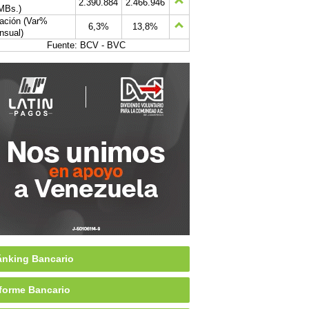
2.390.884
2.466.946
MBs.)
lación (Var%
6,3%
13,8%
nsual)
Fuente: BCV - BVC
nking Bancario
forme Bancario