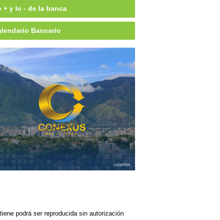
 + y lo - de la banca
lendario Bancario
iene podrá ser reproducida sin autorización