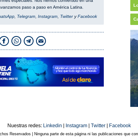
nformes especiales. Nos hemos convertido en una
Lo
y avanzamos paso a paso en América Latina.
hatsApp
,
Telegram
,
Instagram
,
Twitter
y
Facebook
Ca
Nuestras redes:
Linkedin
|
Instagram
|
Twitter
|
Facebook
os Reservados | Ninguna parte de esta página ni las publicaciones que cont