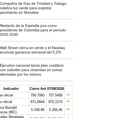
Compañía de Gas de Trinidad y Tobago
celebra luz verde para explotar
yacimiento en Manatee
Abelardo de la Espriella jura como
presidente de Colombia para el periodo
2026-2030
Wall Street cierra en verde y el Nasdaq
acumula ganancia semanal del 5,2%
Ejecutivo nacional lanza plan crediticio
con subsidio para viviendas en zonas
afectadas por los sismos
Indicador
Cierre Ant
07/08/2026
ar oficial
756.7083
757.5406
o oficial
871,8944
875,2170
ice Bursátil
5.158,98
5.256,49
acas (IBC)
uidez Monetaria