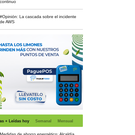
continuo
#Opinión: La cascada sobre el incidente
de AWS
as + Leídas hoy
Semanal
Mensual
Medidas de ahorro energético: Alcaldía