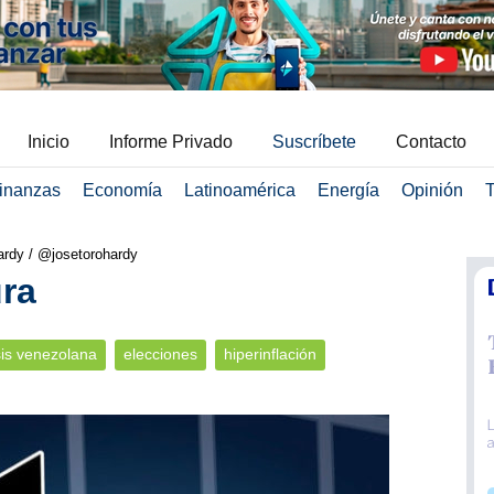
Inicio
Informe Privado
Suscríbete
Contacto
inanzas
Economía
Latinoamérica
Energía
Opinión
T
ardy / @josetorohardy
ura
sis venezolana
elecciones
hiperinflación