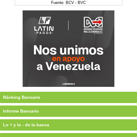
Fuente: BCV - BVC
Ránking Bancario
Informe Bancario
Lo + y lo - de la banca