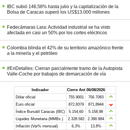
IBC subió 146,58% hasta julio y la capitalización de la
Bolsa de Caracas superó los US$13.000 millones
Fedecámaras Lara: Actividad industrial se ha visto
afectada en casi un 50% por los cortes eléctricos
Colombia blinda el 42% de su territorio amazónico frente
a la minería y el petróleo
#EnDetalles: Cierran parcialmente tramo de la Autopista
Valle-Coche por trabajos de demarcación de vía
Indicador
Cierre Ant
06/08/2026
Dólar oficial
755.9001
756.7083
Euro oficial
872,8379
871,8944
Índice Bursátil Caracas (IBC)
5.154,60
5.158,98
Liquidez Monetaria (MMBs.)
2.328.582
2.390.884
Inflación (Var% mensual)
6,3%
13,8%