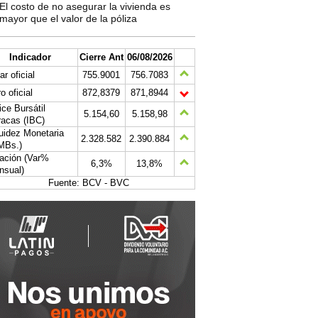
El costo de no asegurar la vivienda es
mayor que el valor de la póliza
Indicador
Cierre Ant
06/08/2026
ar oficial
755.9001
756.7083
o oficial
872,8379
871,8944
ice Bursátil
5.154,60
5.158,98
acas (IBC)
uidez Monetaria
2.328.582
2.390.884
MBs.)
lación (Var%
6,3%
13,8%
nsual)
Fuente: BCV - BVC