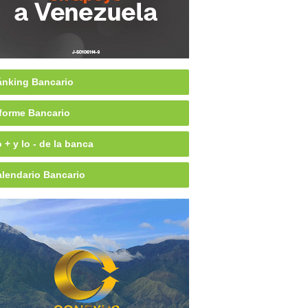
nking Bancario
forme Bancario
 + y lo - de la banca
lendario Bancario