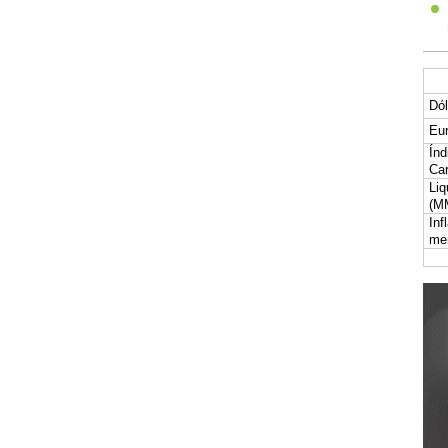
Dól
Eur
Índ
Car
Liq
(M
Inf
me