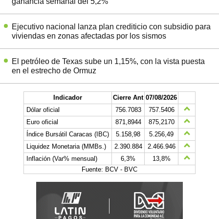
ganancia semanal del 5,2%
Ejecutivo nacional lanza plan crediticio con subsidio para
viviendas en zonas afectadas por los sismos
El petróleo de Texas sube un 1,15%, con la vista puesta
en el estrecho de Ormuz
Indicador
Cierre Ant
07/08/2026
Dólar oficial
756.7083
757.5406
Euro oficial
871,8944
875,2170
Índice Bursátil Caracas (IBC)
5.158,98
5.256,49
Liquidez Monetaria (MMBs.)
2.390.884
2.466.946
Inflación (Var% mensual)
6,3%
13,8%
Fuente: BCV - BVC