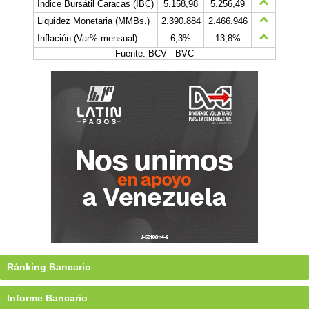
Índice Bursátil Caracas (IBC)
5.158,98
5.256,49
Liquidez Monetaria (MMBs.)
2.390.884
2.466.946
Inflación (Var% mensual)
6,3%
13,8%
Fuente: BCV - BVC
Ránking Bancario
Informe Bancario