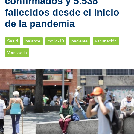
confirmados y 5.538
fallecidos desde el inicio
de la pandemia
Salud
balance
covid-19
paciente
vacunación
Venezuela