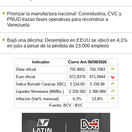
Priorizar la manufactura nacional: Conindustria, CVC y
PNUD trazan fases operativas para reconstruir a
Venezuela
Bajó una décima: Desempleo en EEUU se ubicó en 4,1%
en julio a pesar de la pérdida de 23.000 empleos
Indicador
Cierre Ant
06/08/2026
Dólar oficial
755.9001
756.7083
Euro oficial
872,8379
871,8944
Índice Bursátil Caracas (IBC)
5.154,60
5.158,98
Liquidez Monetaria (MMBs.)
2.328.582
2.390.884
Inflación (Var% mensual)
6,3%
13,8%
Fuente: BCV - BVC