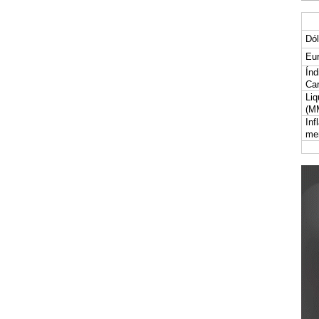
Dól
Eur
Índ
Car
Liq
(M
Inf
me