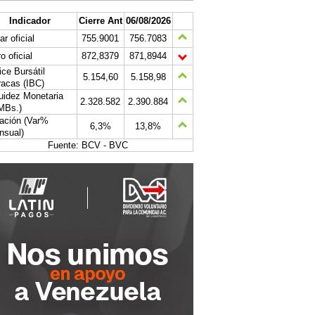
Indicador
Cierre Ant
06/08/2026
ar oficial
755.9001
756.7083
o oficial
872,8379
871,8944
ice Bursátil
5.154,60
5.158,98
acas (IBC)
uidez Monetaria
2.328.582
2.390.884
MBs.)
lación (Var%
6,3%
13,8%
nsual)
Fuente: BCV - BVC