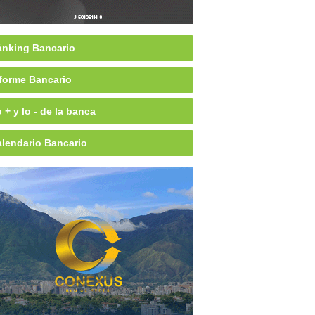
nking Bancario
forme Bancario
 + y lo - de la banca
lendario Bancario