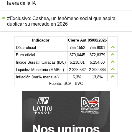
la era de la IA
#Exclusivo: Cashea, un fenómeno social que aspira
duplicar su mercado en 2026
Indicador
Cierre Ant
05/08/2026
Dólar oficial
755.1552
755.9001
Euro oficial
870,0445
872,8379
Índice Bursátil Caracas (IBC)
5.138,01
5.154,60
Liquidez Monetaria (MMBs.)
2.328.582
2.390.884
Inflación (Var% mensual)
6,3%
13,8%
Fuente: BCV - BVC