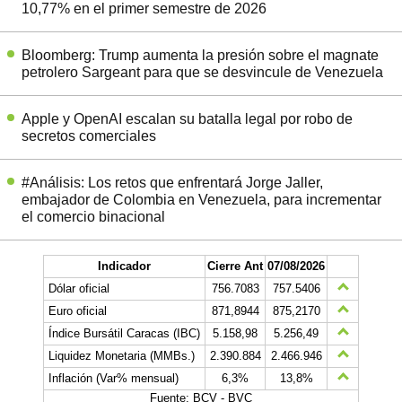
10,77% en el primer semestre de 2026
Bloomberg: Trump aumenta la presión sobre el magnate
petrolero Sargeant para que se desvincule de Venezuela
Apple y OpenAI escalan su batalla legal por robo de
secretos comerciales
#Análisis: Los retos que enfrentará Jorge Jaller,
embajador de Colombia en Venezuela, para incrementar
el comercio binacional
Indicador
Cierre Ant
07/08/2026
Dólar oficial
756.7083
757.5406
Euro oficial
871,8944
875,2170
Índice Bursátil Caracas (IBC)
5.158,98
5.256,49
Liquidez Monetaria (MMBs.)
2.390.884
2.466.946
Inflación (Var% mensual)
6,3%
13,8%
Fuente: BCV - BVC