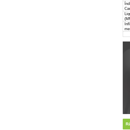
Índ
Car
Liq
(M
Inf
me
Rá