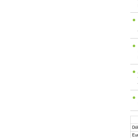
Dól
Eur