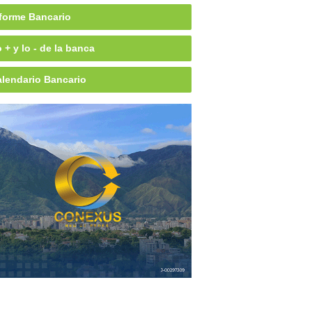
forme Bancario
 + y lo - de la banca
lendario Bancario