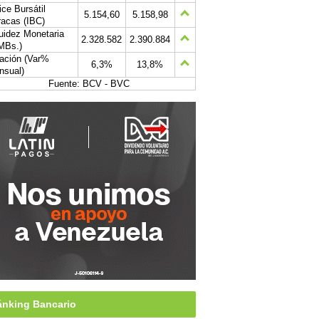
ice Bursátil
5.154,60
5.158,98
acas (IBC)
uidez Monetaria
2.328.582
2.390.884
MBs.)
lación (Var%
6,3%
13,8%
nsual)
Fuente: BCV - BVC
nking Bancario