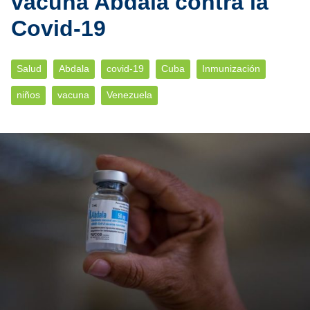
vacuna Abdala contra la
Covid-19
Salud
Abdala
covid-19
Cuba
Inmunización
niños
vacuna
Venezuela