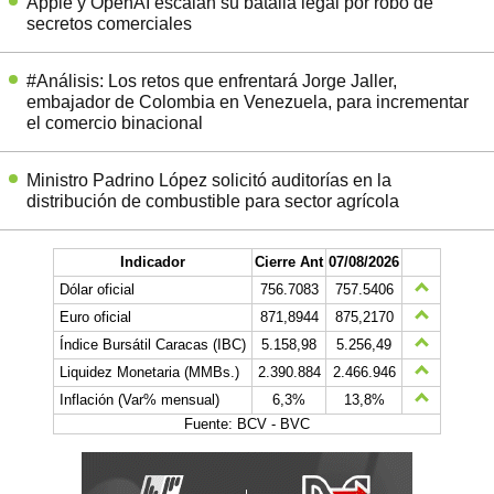
Apple y OpenAI escalan su batalla legal por robo de
secretos comerciales
#Análisis: Los retos que enfrentará Jorge Jaller,
embajador de Colombia en Venezuela, para incrementar
el comercio binacional
Ministro Padrino López solicitó auditorías en la
distribución de combustible para sector agrícola
Indicador
Cierre Ant
07/08/2026
Dólar oficial
756.7083
757.5406
Euro oficial
871,8944
875,2170
Índice Bursátil Caracas (IBC)
5.158,98
5.256,49
Liquidez Monetaria (MMBs.)
2.390.884
2.466.946
Inflación (Var% mensual)
6,3%
13,8%
Fuente: BCV - BVC