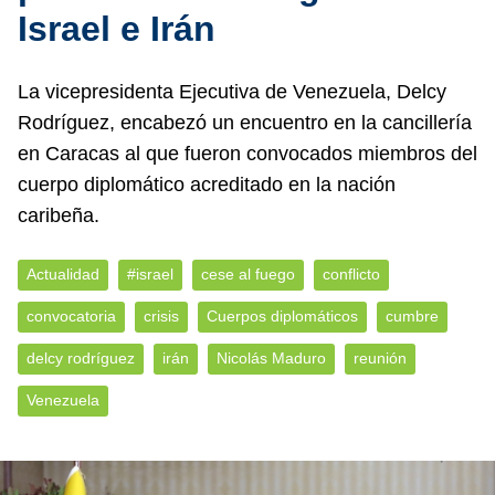
Israel e Irán
La vicepresidenta Ejecutiva de Venezuela, Delcy
Rodríguez, encabezó un encuentro en la cancillería
en Caracas al que fueron convocados miembros del
cuerpo diplomático acreditado en la nación
caribeña.
Actualidad
#israel
cese al fuego
conflicto
convocatoria
crisis
Cuerpos diplomáticos
cumbre
delcy rodríguez
irán
Nicolás Maduro
reunión
Venezuela