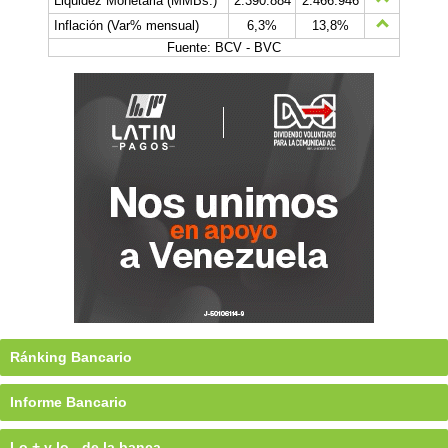
Liquidez Monetaria (MMBs.)
2.390.884
2.466.946
Inflación (Var% mensual)
6,3%
13,8%
Fuente: BCV - BVC
Ránking Bancario
Informe Bancario
Lo + y lo - de la banca