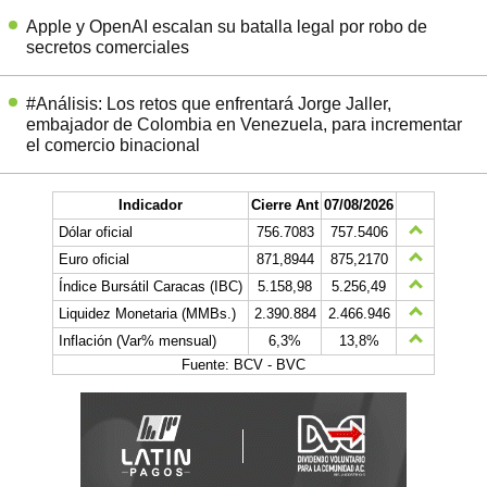
Apple y OpenAI escalan su batalla legal por robo de
secretos comerciales
#Análisis: Los retos que enfrentará Jorge Jaller,
embajador de Colombia en Venezuela, para incrementar
el comercio binacional
Indicador
Cierre Ant
07/08/2026
Dólar oficial
756.7083
757.5406
Euro oficial
871,8944
875,2170
Índice Bursátil Caracas (IBC)
5.158,98
5.256,49
Liquidez Monetaria (MMBs.)
2.390.884
2.466.946
Inflación (Var% mensual)
6,3%
13,8%
Fuente: BCV - BVC