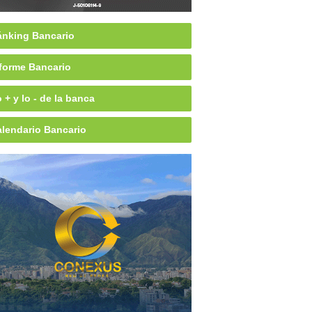
nking Bancario
forme Bancario
 + y lo - de la banca
lendario Bancario