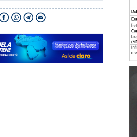
Dól
Eur
Índ
Car
Liq
(M
Inf
me