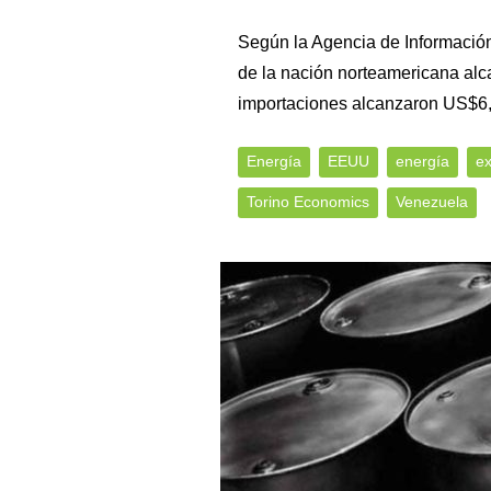
Según la Agencia de Información
de la nación norteamericana alcan
importaciones alcanzaron US$6,
Energía
EEUU
energía
ex
Torino Economics
Venezuela