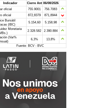
Indicador
Cierre Ant
06/08/2026
ar oficial
755.9001
756.7083
o oficial
872,8379
871,8944
ice Bursátil
5.154,60
5.158,98
acas (IBC)
uidez Monetaria
2.328.582
2.390.884
MBs.)
lación (Var%
6,3%
13,8%
nsual)
Fuente: BCV - BVC