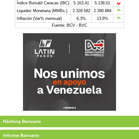
Índice Bursátil Caracas (IBC)
5.163,41
5.138,01
Liquidez Monetaria (MMBs.)
2.328.582
2.390.884
Inflación (Var% mensual)
6,3%
13,8%
Fuente: BCV - BVC
Ránking Bancario
Informe Bancario