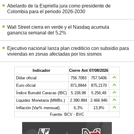
Abelardo de la Espriella jura como presidente de
Colombia para el periodo 2026-2030
Wall Street cierra en verde y el Nasdaq acumula
ganancia semanal del 5,2%
Ejecutivo nacional lanza plan crediticio con subsidio para
viviendas en zonas afectadas por los sismos
Indicador
Cierre Ant
07/08/2026
Dólar oficial
756.7083
757.5406
Euro oficial
871,8944
875,2170
Índice Bursátil Caracas (IBC)
5.158,98
5.256,49
Liquidez Monetaria (MMBs.)
2.390.884
2.466.946
Inflación (Var% mensual)
6,3%
13,8%
Fuente: BCV - BVC