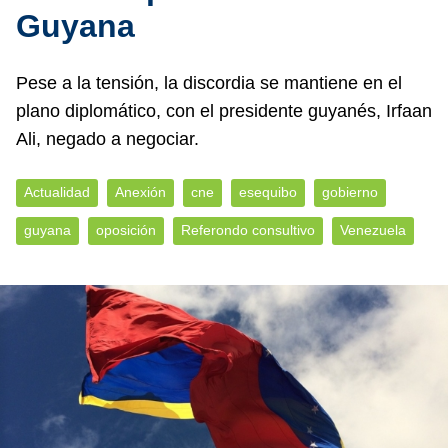
Guyana
Pese a la tensión, la discordia se mantiene en el
plano diplomático, con el presidente guyanés, Irfaan
Ali, negado a negociar.
Actualidad
Anexión
cne
esequibo
gobierno
guyana
oposición
Referondo consultivo
Venezuela