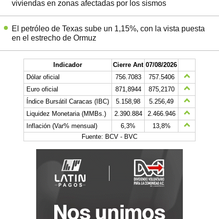
viviendas en zonas afectadas por los sismos
El petróleo de Texas sube un 1,15%, con la vista puesta
en el estrecho de Ormuz
Indicador
Cierre Ant
07/08/2026
Dólar oficial
756.7083
757.5406
Euro oficial
871,8944
875,2170
Índice Bursátil Caracas (IBC)
5.158,98
5.256,49
Liquidez Monetaria (MMBs.)
2.390.884
2.466.946
Inflación (Var% mensual)
6,3%
13,8%
Fuente: BCV - BVC