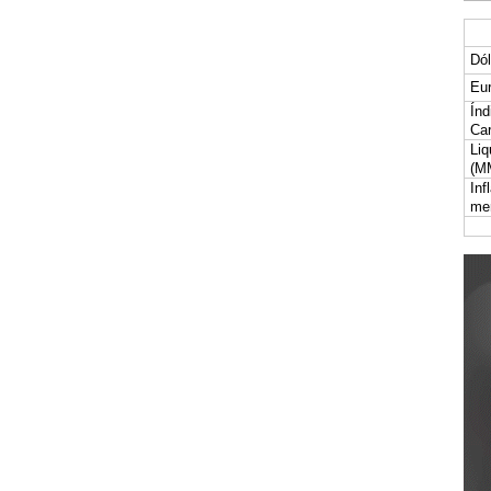
Dól
Eur
Índ
Car
Liq
(M
Inf
me