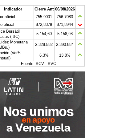
Indicador
Cierre Ant
06/08/2026
ar oficial
755.9001
756.7083
o oficial
872,8379
871,8944
ice Bursátil
5.154,60
5.158,98
acas (IBC)
uidez Monetaria
2.328.582
2.390.884
MBs.)
lación (Var%
6,3%
13,8%
nsual)
Fuente: BCV - BVC