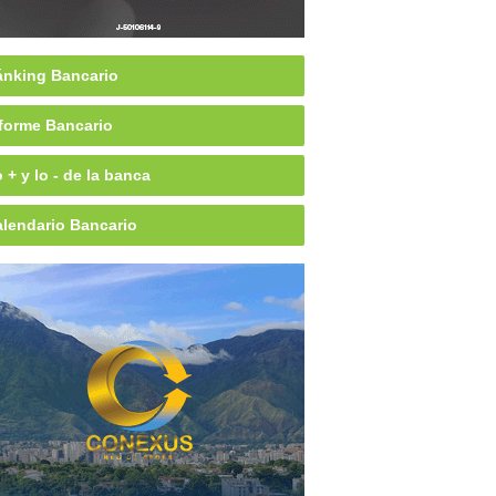
nking Bancario
forme Bancario
 + y lo - de la banca
lendario Bancario