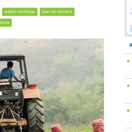
edison arciniega
plan de siembra
tores
A