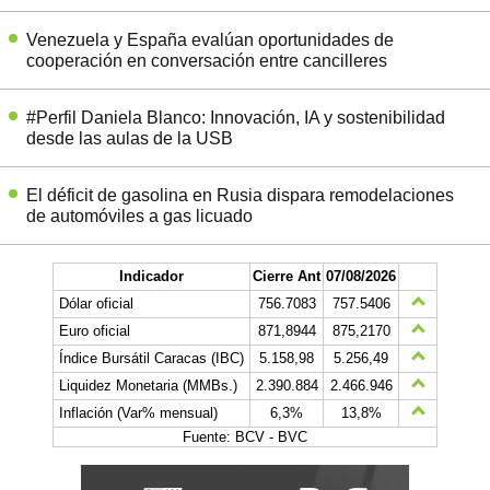
Venezuela y España evalúan oportunidades de
cooperación en conversación entre cancilleres
#Perfil Daniela Blanco: Innovación, IA y sostenibilidad
desde las aulas de la USB
El déficit de gasolina en Rusia dispara remodelaciones
de automóviles a gas licuado
Indicador
Cierre Ant
07/08/2026
Dólar oficial
756.7083
757.5406
Euro oficial
871,8944
875,2170
Índice Bursátil Caracas (IBC)
5.158,98
5.256,49
Liquidez Monetaria (MMBs.)
2.390.884
2.466.946
Inflación (Var% mensual)
6,3%
13,8%
Fuente: BCV - BVC