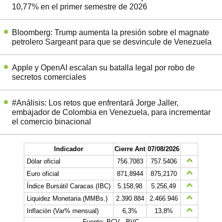
10,77% en el primer semestre de 2026
Bloomberg: Trump aumenta la presión sobre el magnate
petrolero Sargeant para que se desvincule de Venezuela
Apple y OpenAI escalan su batalla legal por robo de
secretos comerciales
#Análisis: Los retos que enfrentará Jorge Jaller,
embajador de Colombia en Venezuela, para incrementar
el comercio binacional
Indicador
Cierre Ant
07/08/2026
Dólar oficial
756.7083
757.5406
Euro oficial
871,8944
875,2170
Índice Bursátil Caracas (IBC)
5.158,98
5.256,49
Liquidez Monetaria (MMBs.)
2.390.884
2.466.946
Inflación (Var% mensual)
6,3%
13,8%
Fuente: BCV - BVC