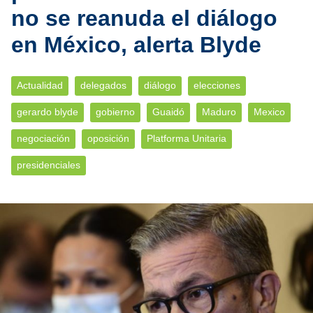
no se reanuda el diálogo
en México, alerta Blyde
Actualidad
delegados
diálogo
elecciones
gerardo blyde
gobierno
Guaidó
Maduro
Mexico
negociación
oposición
Platforma Unitaria
presidenciales